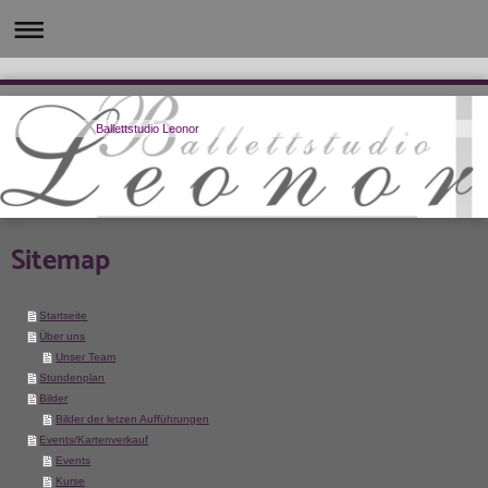
Ballettstudio Leonor
Sitemap
Startseite
Über uns
Unser Team
Stundenplan
Bilder
Bilder der letzen Aufführungen
Events/Kartenverkauf
Events
Kurse