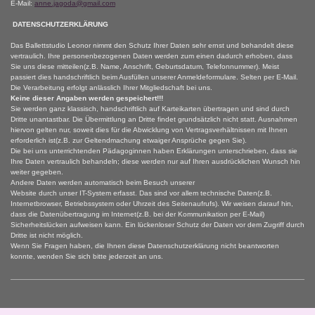
E-Mail:
anne.jagoda@gmail.com
DATENSCHUTZERKLÄRUNG
Das Ballettstudio Leonor nimmt den Schutz Ihrer Daten sehr ernst und behandelt diese
vertraulich. Ihre personenbezogenen Daten werden zum einen dadurch erhoben, dass
Sie uns diese mitteilen(z.B. Name, Anschrift, Geburtsdatum, Telefonnummer). Meist
passiert dies handschriftlich beim Ausfüllen unserer Anmeldeformulare. Selten per E-Mail.
Die Verarbeitung erfolgt anlässlich Ihrer Mitgliedschaft bei uns.
Keine dieser Angaben werden gespeichert!!!
Sie werden ganz klassisch, handschriftlich auf Karteikarten übertragen und sind durch
Dritte unantastbar. Die Übermittlung an Dritte findet grundsätzlich nicht statt. Ausnahmen
hiervon gelten nur, soweit dies für die Abwicklung von Vertragsverhältnissen mit Ihnen
erforderlich ist(z.B. zur Geltendmachung etwaiger Ansprüche gegen Sie).
Die bei uns unterrichtenden Pädagoginnen haben Erklärungen unterschrieben, dass sie
Ihre Daten vertraulich behandeln; diese werden nur auf Ihren ausdrücklichen Wunsch hin
weiter gegeben.
Andere Daten werden automatisch beim Besuch unserer
Website durch unser IT-System erfasst. Das sind vor allem technische Daten(z.B.
Internetbrowser, Betriebssystem oder Uhrzeit des Seitenaufrufs). Wir weisen darauf hin,
dass die Datenübertragung im Internet(z.B. bei der Kommunikation per E-Mail)
Sicherheitslücken aufweisen kann. Ein lückenloser Schutz der Daten vor dem Zugriff durch
Dritte ist nicht möglich.
Wenn Sie Fragen haben, die Ihnen diese Datenschutzerklärung nicht beantworten
konnte, wenden Sie sich bitte jederzeit an uns.